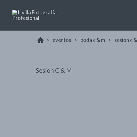
eventos
boda c & m
sesion c 
Sesion C & M