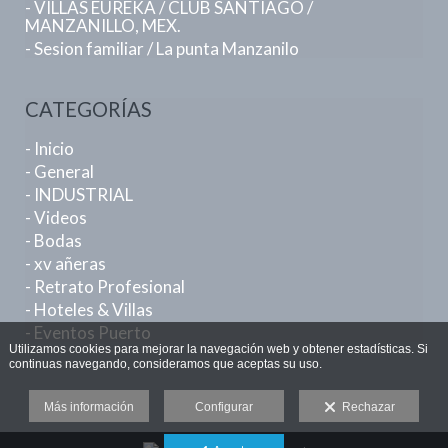
- VILLAS EUREKA / CLUB SANTIAGO /
MANZANILLO, MEX.
- Sesion familiar / La punta Manzanilo
CATEGORÍAS
- Inicio
- General
- INDUSTRIAL
- Videos
- Bodas
- xv añeras
- Retrato Profesional
- Hoteles & Villas
- Eventos Puerto
Utilizamos cookies para mejorar la navegación web y obtener estadísticas. Si
continuas navegando, consideramos que aceptas su uso.
Más información
Configurar
Rechazar